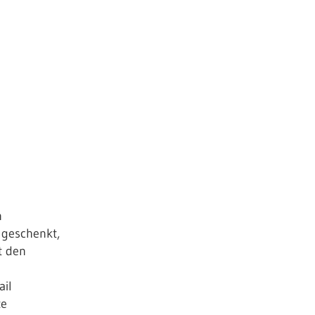
Home
Haiku
Reisen
Kultur
Natur
n
 geschenkt,
Projekte
t den
Familie
ail
Impressum
te