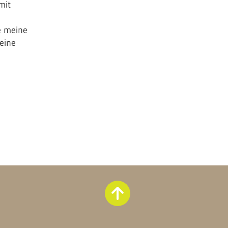
mit
Über Schmidtblick
Mein Equipment
e meine
eine